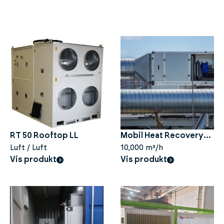
RT 50 Rooftop LL
Mobil Heat Recovery
Luft / Luft
Unit
10,000 m³/h
Vis produkt
Vis produkt