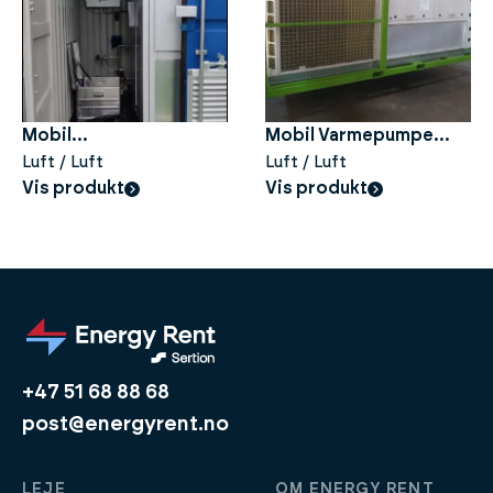
Mobil
Mobil Varmepumpe
Ventilationsenhed
Luft / Luft
VP85 LL
Luft / Luft
Vis produkt
Vis produkt
VP5000FL
+47 51 68 88 68
post@energyrent.no
LEJE
OM ENERGY RENT