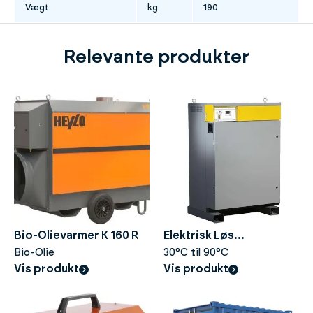
Vægt
kg
190
Relevante produkter
Bio-Olievarmer K 160 R
Elektrisk Løs
Bio-Olie
Brændekedel 210kW
30°C til 90°C
Vis produkt
Vis produkt