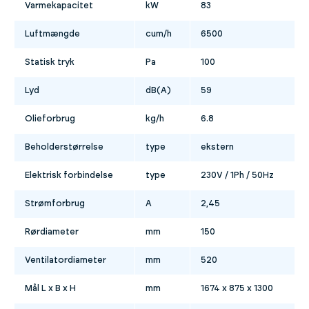
Varmekapacitet
kW
83
Luftmængde
cum/h
6500
Statisk tryk
Pa
100
Lyd
dB(A)
59
Olieforbrug
kg/h
6.8
Beholderstørrelse
type
ekstern
Elektrisk forbindelse
type
230V / 1Ph / 50Hz
Strømforbrug
A
2,45
Rørdiameter
mm
150
Ventilatordiameter
mm
520
Mål L x B x H
mm
1674 x 875 x 1300