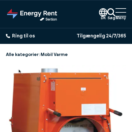
Gå
til
hovedindhold
DK
Søg
Meny
Ring til os
Tilgængelig 24/7/365
Alle kategorier
Mobil Varme