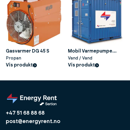
Gasvarmer DG 45 S
Mobil Varmepumpe
Propan
VP160 VV
Vand / Vand
Vis produkt
Vis produkt
+47 51 68 88 68
post@energyrent.no