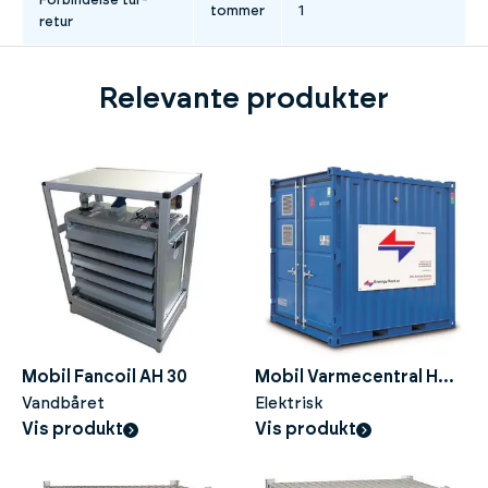
Forbindelse tur-
tommer
1
retur
Relevante produkter
Mobil Fancoil AH 30
Mobil Varmecentral HC
Vandbåret
260 EL
Elektrisk
Vis produkt
Vis produkt