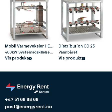
Mobil Varmeveksler HE
Distribution CD 25
400
400kW Systemadskillelse -
Vannbåret
Midlertidig Opvarmning
Vis produkt
Vis produkt
+47 51 68 88 68
post@energyrent.no