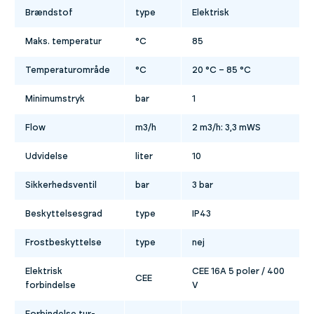
Brændstof
type
Elektrisk
Maks. temperatur
°C
85
Temperaturområde
°C
20 °C – 85 °C
Minimumstryk
bar
1
Flow
m3/h
2 m3/h: 3,3 mWS
Udvidelse
liter
10
Sikkerhedsventil
bar
3 bar
Beskyttelsesgrad
type
IP43
Frostbeskyttelse
type
nej
Elektrisk
CEE 16A 5 poler / 400
CEE
forbindelse
V