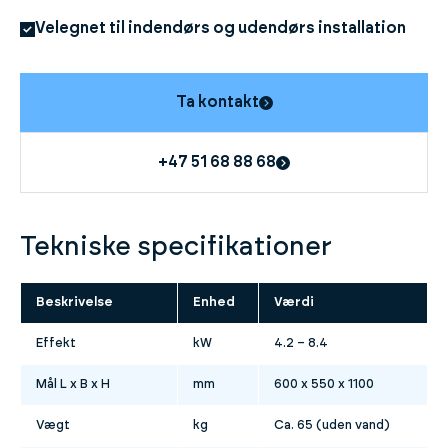
Velegnet til indendørs og udendørs installation
Ta kontakt
+47 51 68 88 68
Tekniske specifikationer
Beskrivelse
Enhed
Værdi
Effekt
kW
4.2 – 8.4
Mål L x B x H
mm
600 x 550 x 1100
Vægt
kg
Ca. 65 (uden vand)