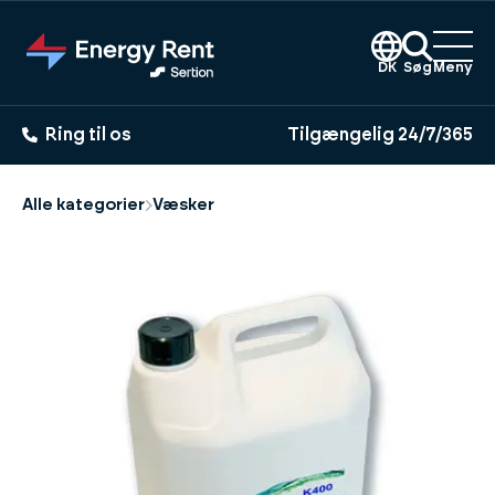
Gå
til
hovedindhold
DK
Søg
Meny
Ring til os
Tilgængelig 24/7/365
Alle kategorier
Væsker