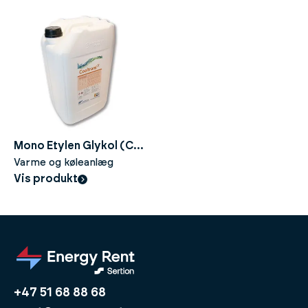
Mono Etylen Glykol (CT)
- 100% - 25liter
Varme og køleanlæg
Vis produkt
+47 51 68 88 68