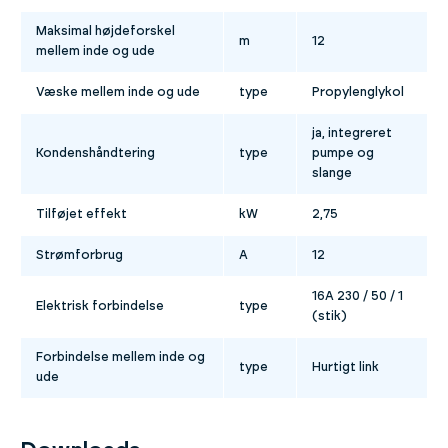
Maksimal højdeforskel
m
12
mellem inde og ude
Væske mellem inde og ude
type
Propylenglykol
ja, integreret
Kondenshåndtering
type
pumpe og
slange
Tilføjet effekt
kW
2,75
Strømforbrug
A
12
16A 230 / 50 / 1
Elektrisk forbindelse
type
(stik)
Forbindelse mellem inde og
type
Hurtigt link
ude