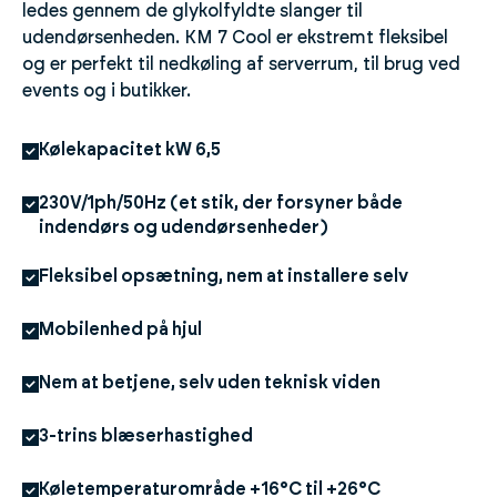
ledes gennem de glykolfyldte slanger til
udendørsenheden. KM 7 Cool er ekstremt fleksibel
og er perfekt til nedkøling af serverrum, til brug ved
events og i butikker.
Kølekapacitet kW 6,5
230V/1ph/50Hz (et stik, der forsyner både
indendørs og udendørsenheder)
Fleksibel opsætning, nem at installere selv
Mobilenhed på hjul
Nem at betjene, selv uden teknisk viden
3-trins blæserhastighed
Køletemperaturområde +16°C til +26°C