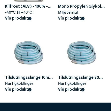
Kilfrost (ALV) - 100% -
Mono Propylen Glykol
20liter
-40°C til +40°C
(CTP) - 100% - 25liter
Miljøvenligt
Vis produkt
Vis produkt
Tilslutningsslange 10m -
Tilslutningsslange 20m -
KM7
Hurtigkoblinger
KM7
Hurtigkoblinger
Vis produkt
Vis produkt