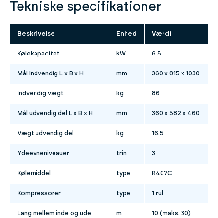
Tekniske specifikationer
Beskrivelse
Enhed
Værdi
Kølekapacitet
kW
6.5
Mål Indvendig L x B x H
mm
360 x 815 x 1030
Indvendig vægt
kg
86
Mål udvendig del L x B x H
mm
360 x 582 x 460
Vægt udvendig del
kg
16.5
Ydeevneniveauer
trin
3
Kølemiddel
type
R407C
Kompressorer
type
1 rul
Lang mellem inde og ude
m
10 (maks. 30)