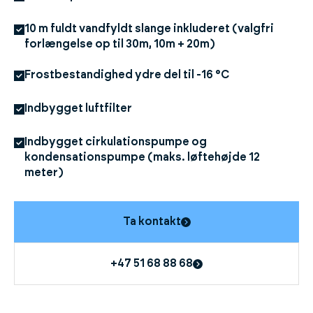
10 m fuldt vandfyldt slange inkluderet (valgfri
forlængelse op til 30m, 10m + 20m)
Frostbestandighed ydre del til -16 °C
Indbygget luftfilter
Indbygget cirkulationspumpe og
kondensationspumpe (maks. løftehøjde 12
meter)
Ta kontakt
+47 51 68 88 68