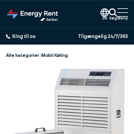
Gå
til
hovedindhold
DK
Søg
Meny
Ring til os
Tilgængelig 24/7/365
Alle kategorier
Mobil Køling