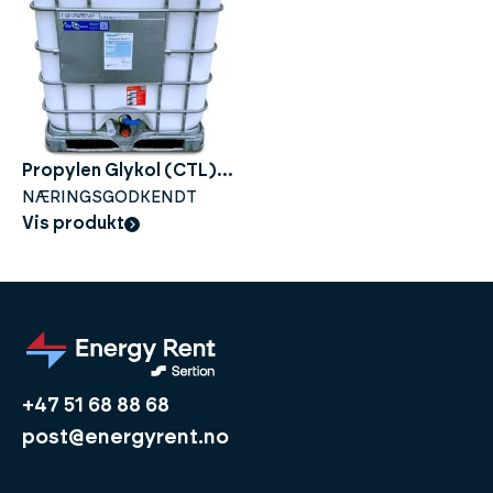
Propylen Glykol (CTL) -
100% - 1000liter
NÆRINGSGODKENDT
Vis produkt
+47 51 68 88 68
post@energyrent.no