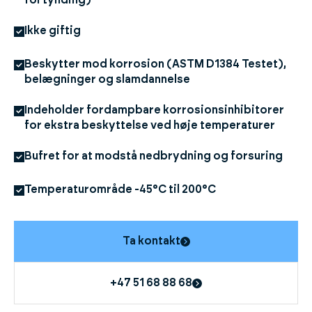
fortynding)
Ikke giftig
Beskytter mod korrosion (ASTM D1384 Testet),
belægninger og slamdannelse
Indeholder fordampbare korrosionsinhibitorer
for ekstra beskyttelse ved høje temperaturer
Bufret for at modstå nedbrydning og forsuring
Temperaturområde -45°C til 200°C
Ta kontakt
+47 51 68 88 68