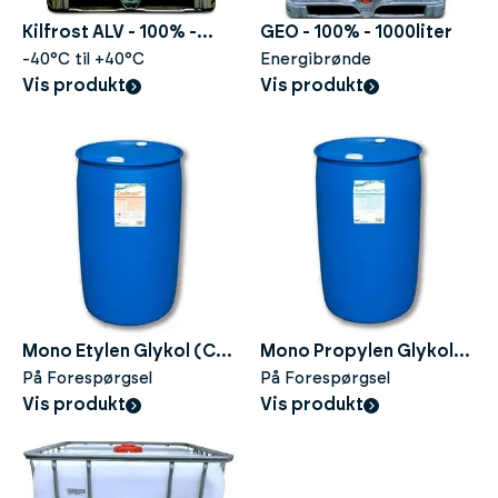
Kilfrost ALV - 100% -
GEO - 100% - 1000liter
1000liter
-40°C til +40°C
Energibrønde
Vis produkt
Vis produkt
Mono Etylen Glykol (CT)
Mono Propylen Glykol
- 100% - 215liter
På Forespørgsel
(CTP) - 100% - 215liter
På Forespørgsel
Vis produkt
Vis produkt