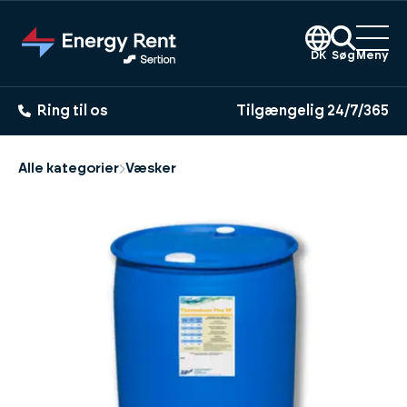
Gå
til
hovedindhold
DK
Søg
Meny
Ring til os
Tilgængelig 24/7/365
Alle kategorier
Væsker