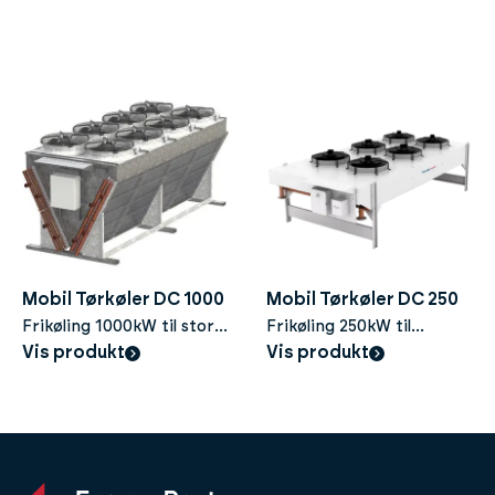
Mobil Tørkøler DC 1000
Mobil Tørkøler DC 250
Frikøling 1000kW til store
Frikøling 250kW til
industrielle kølebehov
Vis produkt
indendørs og udendørs
Vis produkt
installation