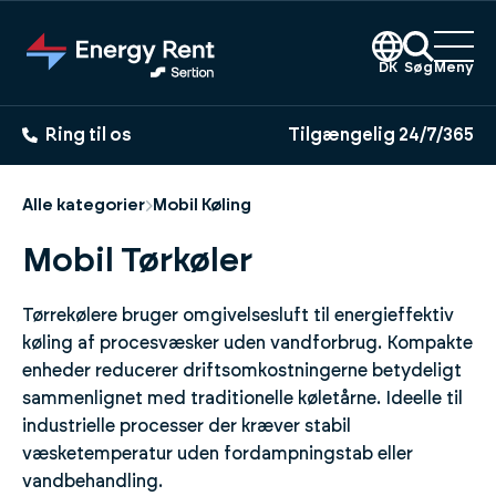
Gå
til
hovedindhold
DK
Søg
Meny
Ring til os
Tilgængelig 24/7/365
Alle kategorier
Mobil Køling
Mobil Tørkøler
Tørrekølere bruger omgivelsesluft til energieffektiv
køling af procesvæsker uden vandforbrug. Kompakte
enheder reducerer driftsomkostningerne betydeligt
sammenlignet med traditionelle køletårne. Ideelle til
industrielle processer der kræver stabil
væsketemperatur uden fordampningstab eller
vandbehandling.