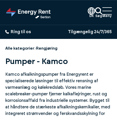
Gå
til
hovedindhold
DK
Søg
Meny
Ring til os
Tilgængelig 24/7/365
Alle kategorier
Rengjøring
Pumper - Kamco
Kamco afkalkningspumper fra Energyrent er
specialiserede løsninger til effektiv rensning af
varmeanlæg og kølekredsløb. Vores marine
scalebreaker-pumper fjerner kalkaflejringer, rust og
korrosionsaffald fra industrielle systemer. Bygget til
at håndtere de stærkeste afkalkningskemikalier, med
integreret strømvender og ferskvandsskylning for