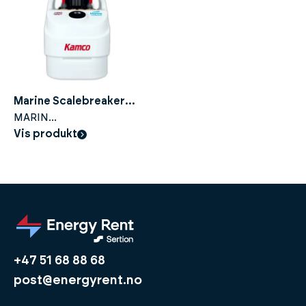
Marine Scalebreaker
C210 FWF
MARIN
AVKALKINGSPUMPE
Vis produkt
+47 51 68 88 68
post@energyrent.no