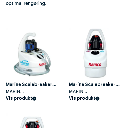
optimal rengøring.
Marine Scalebreaker
Marine Scalebreaker
C20
MARIN
C90 FWF
MARIN
AVKALKINGSPUMPE
Vis produkt
AVKALKINGSPUMPE
Vis produkt