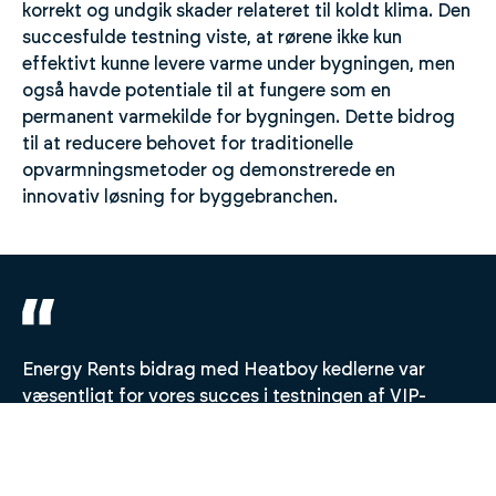
korrekt og undgik skader relateret til koldt klima. Den
succesfulde testning viste, at rørene ikke kun
effektivt kunne levere varme under bygningen, men
også havde potentiale til at fungere som en
permanent varmekilde for bygningen. Dette bidrog
til at reducere behovet for traditionelle
opvarmningsmetoder og demonstrerede en
innovativ løsning for byggebranchen.
Energy Rents bidrag med Heatboy kedlerne var
væsentligt for vores succes i testningen af VIP-
elementerne. Deres løsning sikrede, at vi kunne
demonstrere både effektiviteten og den praktiske
anvendelse af vores nye betonteknologi under