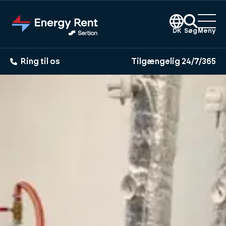
Gå
til
hovedindhold
DK
Søg
Meny
Ring til os
Tilgængelig 24/7/365