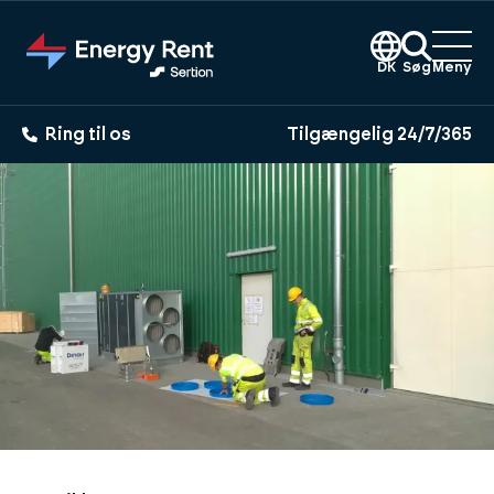
Gå
til
hovedindhold
DK
Søg
Meny
Ring til os
Tilgængelig 24/7/365